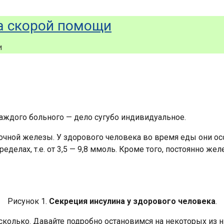
а скорой помощи
и
аждого больного — дело сугубо индивидуальное.
дочной железы. У здорового человека во время еды они о
делах, т.е. от 3,5 — 9,8 ммоль. Кроме того, постоянно же
Рисунок 1.
Секреция инсулина у здорового человека
.
сколько. Давайте подробно остановимся на некоторых из н