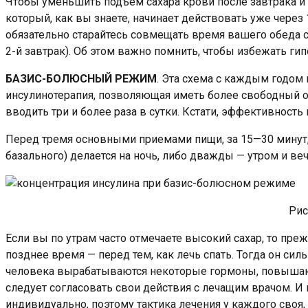
Чтобы уменьшить подъем сахара крови после завтрака и 
который, как вы знаете, начинает действовать уже через
обязательно старайтесь совмещать время вашего обеда с
2-й завтрак). Об этом важно помнить, чтобы избежать ги
БАЗИС-БОЛЮСНЫЙ РЕЖИМ
. Эта схема с каждым годом
инсулинотерапия, позволяющая иметь более свободный о
вводить три и более раза в сутки. Кстати, эффективност
Перед тремя основными приемами пищи, за 15—30 минут, 
базального) делается на ночь, либо дважды — утром и вече
Рис
Если вы по утрам часто отмечаете высокий сахар, то пр
позднее время — перед тем, как лечь спать. Тогда он сил
человека вырабатываются некоторые гормоны, повышающи
следует согласовать свои действия с лечащим врачом. И
индивидуально, поэтому тактика лечения у каждого своя,