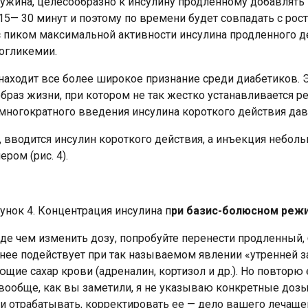
ужина, целесообразно к инсулину продленному добавлять
 15— 30 минут и поэтому по времени будет совпадать с рос
 пиком максимальной активности инсулина продленного дей
погликемии.
 находит все более широкое признание среди диабетиков.
браз жизни, при котором не так жестко устанавливается 
ь многократного введения инсулина короткого действия да
вводится инсулин короткого действия, а инъекция неболь
ром (рис. 4).
унок 4. Концентрация инсулина п
ри базис-болюсном реж
ежде чем изменить дозу, попробуйте перенести продленный
ьнее подействует при так называемом явлении «утренней за
е сахар крови (адреналин, кортизол и др.). Но повторю 
 вообще, как вы заметили, я не указываю конкретные дозы
 и отрабатывать, корректировать ее — дело вашего лечащег