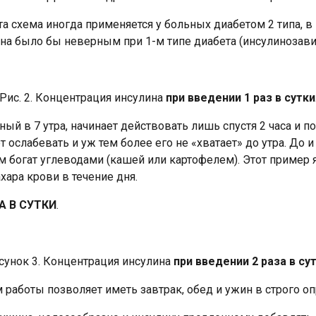
Эта схема иногда применяется у больных диабетом 2 типа,
ина было бы неверным при 1-м типе диабета (инсулинозави
Рис. 2. Концентрация инсулина
при введении 1 раз в сутки
ый в 7 утра, начинает действовать лишь спустя 2 часа и п
ет ослабевать и уж тем более его не «хватает» до утра. До 
богат углеводами (кашей или картофелем). Этот пример я
ара крови в течение дня.
А В СУТКИ
.
сунок 3. Концентрация инсулина
при введении 2 раза в су
 работы позволяет иметь завтрак, обед и ужин в строго о