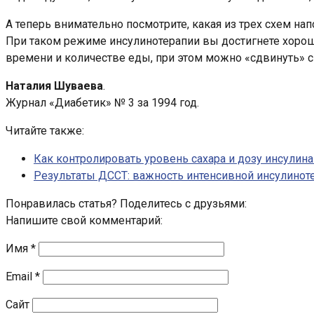
А теперь внимательно посмотрите, какая из трех схем н
При таком режиме инсулинотерапии вы достигнете хорош
времени и количестве еды, при этом можно «сдвинуть» с
Наталия Шуваева
.
Журнал «Диабетик» № 3 за 1994 год.
Читайте также:
Как контролировать уровень сахара и дозу инсулин
Результаты ДССТ: важность интенсивной инсулинот
Понравилась статья? Поделитесь с друзьями:
Напишите свой комментарий:
Имя
*
Email
*
Сайт