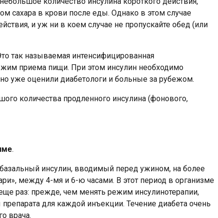
 небольшое количество инсулина короткого действия,
том сахара в крови после еды. Однако в этом случае
ствия, и уж ни в коем случае не пропускайте обед (или
 Это так называемая интенсифицированная
режим приема пищи. При этом инсулин необходимо
вно уже оценили диабетологи и больные за рубежом.
шого количества продленного инсулина (фонового,
име
.
, базальный инсулин, вводимый перед ужином, на более
ри», между 4-мя и 6-ю часами. В этот период в организме
еще раз: прежде, чем менять режим инсулинотерапии,
 препарата для каждой инъекции. Течение диабета очень
о врача.