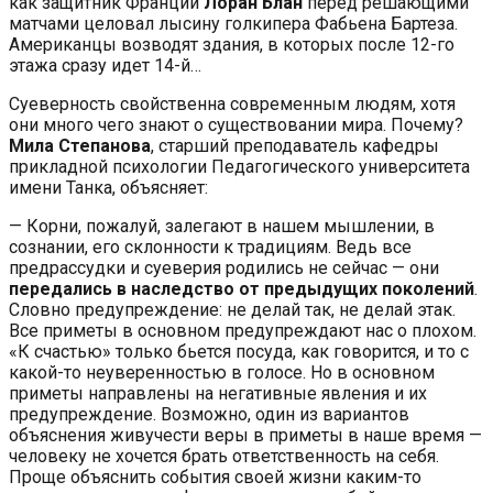
как защитник Франции
Лоран Блан
перед решающими
матчами целовал лысину голкипера Фабьена Бартеза.
Американцы возводят здания, в которых после 12-го
этажа сразу идет 14-й…
Суеверность свойственна современным людям, хотя
они много чего знают о существовании мира. Почему?
Мила Степанова
, старший преподаватель кафедры
прикладной психологии Педагогического университета
имени Танка, объясняет:
— Корни, пожалуй, залегают в нашем мышлении, в
сознании, его склонности к традициям. Ведь все
предрассудки и суеверия родились не сейчас — они
передались в наследство от предыдущих поколений
.
Словно предупреждение: не делай так, не делай этак.
Все приметы в основном предупреждают нас о плохом.
«К счастью» только бьется посуда, как говорится, и то с
какой-то неуверенностью в голосе. Но в основном
приметы направлены на негативные явления и их
предупреждение. Возможно, один из вариантов
объяснения живучести веры в приметы в наше время —
человеку не хочется брать ответственность на себя.
Проще объяснить события своей жизни каким-то