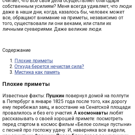
считает, что все свои дела осуществляет благодаря
собственным усилиям? Меня всегда удивляет, что люди
даже в наши дни, когда, казалось бы, человек может
все, обращают внимание на приметы, независимо от
того, существовали ли они веками, или стали их
личными суевериями. Даже великие люди.
Содержание
Плохие приметы
Откуда берется нечистая сила?
Мистика как память
Плохие приметы
Известные факты:
Пушкин
повернул домой на полпути
в Петербург в январе 1825 года после того, как дорогу
ему перебежал заяц, и восстание на Сенатской площади
провалилось и без его участия. А
космонавты
любят
рассказывать о своей хорошей примете: посмотреть
перед стартом в космос фильм «Белое солнце пустыни»
с песней про госпожу удачу. И, наверняка все видели,