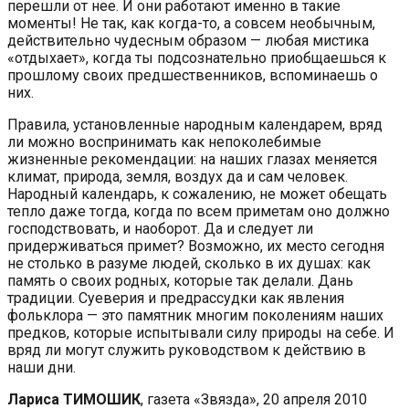
перешли от нее. И они работают именно в такие
моменты! Не так, как когда-то, а совсем необычным,
действительно чудесным образом — любая мистика
«отдыхает», когда ты подсознательно приобщаешься к
прошлому своих предшественников, вспоминаешь о
них.
Правила, установленные народным календарем, вряд
ли можно воспринимать как непоколебимые
жизненные рекомендации: на наших глазах меняется
климат, природа, земля, воздух да и сам человек.
Народный календарь, к сожалению, не может обещать
тепло даже тогда, когда по всем приметам оно должно
господствовать, и наоборот. Да и следует ли
придерживаться примет? Возможно, их место сегодня
не столько в разуме людей, сколько в их душах: как
память о своих родных, которые так делали. Дань
традиции. Суеверия и предрассудки как явления
фольклора — это памятник многим поколениям наших
предков, которые испытывали силу природы на себе. И
вряд ли могут служить руководством к действию в
наши дни.
Лариса ТИМОШИК
, газета «Звязда», 20 апреля 2010