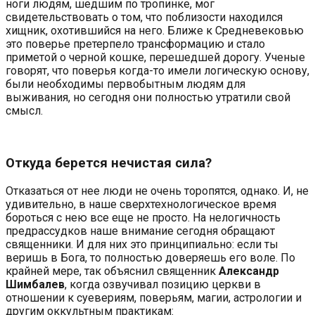
ноги людям, шедшим по тропинке, мог
свидетельствовать о том, что поблизости находился
хищник, охотившийся на него. Ближе к Средневековью
это поверье претерпело трансформацию и стало
приметой о черной кошке, перешедшей дорогу. Ученые
говорят, что поверья когда-то имели логическую основу,
были необходимы первобытным людям для
выживания, но сегодня они полностью утратили свой
смысл.
Откуда берется нечистая сила?
Отказаться от нее люди не очень торопятся, однако. И, не
удивительно, в наше сверхтехнологическое время
бороться с нею все еще не просто. На нелогичность
предрассудков наше внимание сегодня обращают
священники. И для них это принципиально: если ты
веришь в Бога, то полностью доверяешь его воле. По
крайней мере, так объяснил священник
Александр
Шимбалев
, когда озвучивал позицию церкви в
отношении к суевериям, поверьям, магии, астрологии и
другим оккультным практикам: