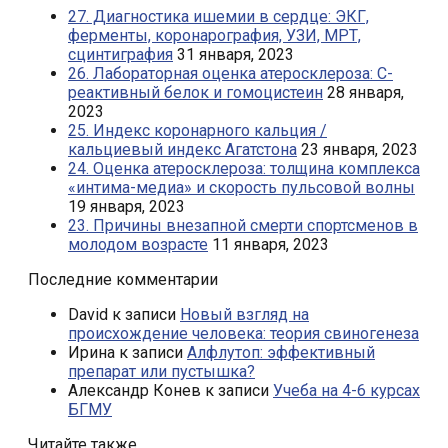
27. Диагностика ишемии в сердце: ЭКГ,
ферменты, коронарография, УЗИ, МРТ,
сцинтиграфия
31 января, 2023
26. Лабораторная оценка атеросклероза: С-
реактивный белок и гомоцистеин
28 января,
2023
25. Индекс коронарного кальция /
кальциевый индекс Агатстона
23 января, 2023
24. Оценка атеросклероза: толщина комплекса
«интима-медиа» и скорость пульсовой волны
19 января, 2023
23. Причины внезапной смерти спортсменов в
молодом возрасте
11 января, 2023
Последние комментарии
David
к записи
Новый взгляд на
происхождение человека: теория свиногенеза
Ирина
к записи
Алфлутоп: эффективный
препарат или пустышка?
Александр Конев
к записи
Учеба на 4-6 курсах
БГМУ
Читайте также