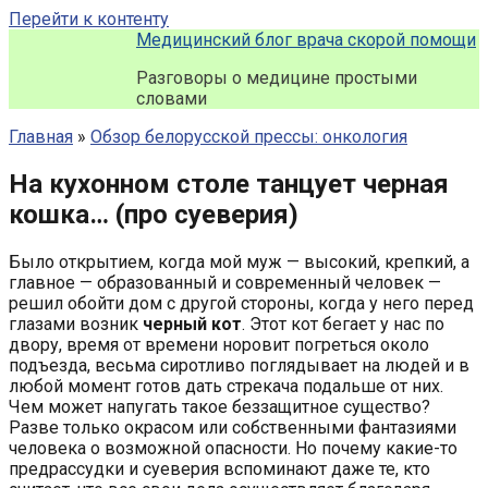
Перейти к контенту
Медицинский блог врача скорой помощи
Разговоры о медицине простыми
словами
Главная
»
Обзор белорусской прессы: онкология
На кухонном столе танцует черная
кошка… (про суеверия)
Было открытием, когда мой муж — высокий, крепкий, а
главное — образованный и современный человек —
решил обойти дом с другой стороны, когда у него перед
глазами возник
черный кот
. Этот кот бегает у нас по
двору, время от времени норовит погреться около
подъезда, весьма сиротливо поглядывает на людей и в
любой момент готов дать стрекача подальше от них.
Чем может напугать такое беззащитное существо?
Разве только окрасом или собственными фантазиями
человека о возможной опасности. Но почему какие-то
предрассудки и суеверия вспоминают даже те, кто