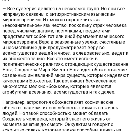
— Все суеверия делятся на несколько групп. Но они все
напрямую связаны с антихристианским языческим
мировоззрением. Их можно определить как
«несознательное» язычество, поскольку страх человека
перед числами, датами, поступками, предметами
представляет собой тот или иной фрагмент языческого
мировоззрения. Вера в завязанные узелки, счастливые
и несчастливые дни предусматривает веру во
всемогущество вещей и чисел, а следовательно, ведет к
их обожествлению. Все это имеет истоки в
политеистических религиях, отрицающих существование
Бога, Создателя Мира. Вместо Бога идет обожествление
созданных им явлений мира существ, которых наделяют
качествами Божества. Так возникает бесчисленное
множество мелких «божков», которые являются
атрибутами всезнания, всемогущества и так далее.
Например, астрология обожествляет космические
объекты, наделяя их способностью влиять на жизнь
людей. Но такой способностью может обладать
Создатель человека, который знает его жизнь от
момента зачатия до смерти. Оккультизм говорит о
«скрытых силах», которые также способны влиять на