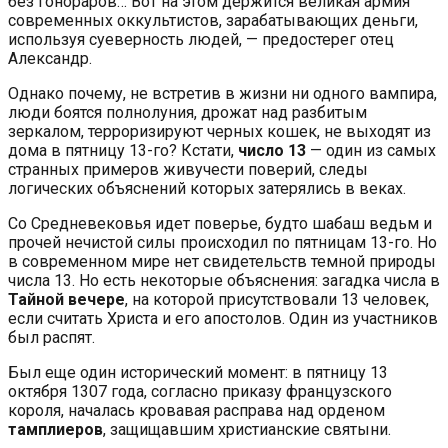
без гонораров… Вот на этом держится великая армия
современных оккультистов, зарабатывающих деньги,
используя суеверность людей, — предостерег отец
Александр.
Однако почему, не встретив в жизни ни одного вампира,
люди боятся полнолуния, дрожат над разбитым
зеркалом, терроризируют черных кошек, не выходят из
дома в пятницу 13-го? Кстати,
число 13
— один из самых
странных примеров живучести поверий, следы
логических объяснений которых затерялись в веках.
Со Средневековья идет поверье, будто шабаш ведьм и
прочей нечистой силы происходил по пятницам 13-го. Но
в современном мире нет свидетельств темной природы
числа 13. Но есть некоторые объяснения: загадка числа в
Тайной вечере
, на которой присутствовали 13 человек,
если считать Христа и его апостолов. Один из участников
был распят.
Был еще один исторический момент: в пятницу 13
октября 1307 года, согласно приказу французского
короля, началась кровавая расправа над орденом
тамплиеров
, защищавшим христианские святыни.