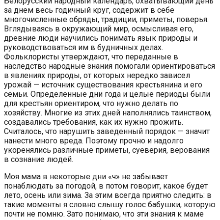
Белорусский народный календарь, охватывающий день
за днем весь годичный круг, содержит в себе
многочисленные обряды, традиции, приметы, поверья.
Вглядываясь в окружающий мир, осмысливая его,
древние люди научились понимать язык природы и
руководствоваться им в будничных делах.
Фольклористы утверждают, что переданные в
наследство народные знания помогали ориентироваться
в явлениях природы, от которых нередко зависел
урожай — источник существования крестьянина и его
семьи. Определенные дни года и целые периоды были
для крестьян ориентиром, что нужно делать по
хозяйству. Многие из этих дней наполнялись таинством,
создавались требования, как их нужно прожить.
Считалось, что нарушить заведенный порядок — значит
нанести много вреда. Поэтому прочно и надолго
укоренялись различные приметы, суеверия, верования
в сознание людей.
Моя мама в некоторые дни «ч» не забывает
понаблюдать за погодой, в потом говорит, какое будет
лето, осень или зима. За этим всегда приятно следить: в
такие моменты я словно слышу голос бабушки, которую
почти не помню. Зато понимаю, что эти знания к маме