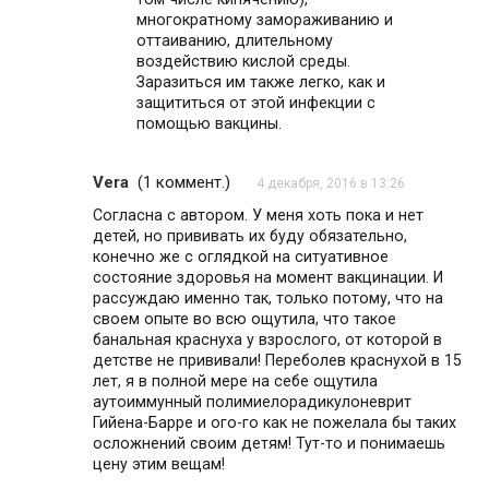
многократному замораживанию и
оттаиванию, длительному
воздействию кислой среды.
Заразиться им также легко, как и
защититься от этой инфекции с
помощью вакцины.
Vera
(
1 коммент.
)
4 декабря, 2016 в 13:26
Согласна с автором. У меня хоть пока и нет
детей, но прививать их буду обязательно,
конечно же с оглядкой на ситуативное
состояние здоровья на момент вакцинации. И
рассуждаю именно так, только потому, что на
своем опыте во всю ощутила, что такое
банальная краснуха у взрослого, от которой в
детстве не прививали! Переболев краснухой в 15
лет, я в полной мере на себе ощутила
аутоиммунный полимиелорадикулоневрит
Гийена-Барре и ого-го как не пожелала бы таких
осложнений своим детям! Тут-то и понимаешь
цену этим вещам!