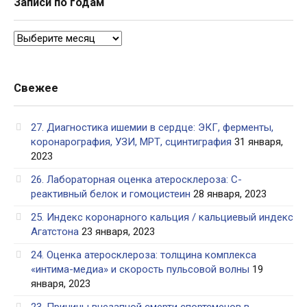
Записи по годам
Записи
по
годам
Свежее
27. Диагностика ишемии в сердце: ЭКГ, ферменты,
коронарография, УЗИ, МРТ, сцинтиграфия
31 января,
2023
26. Лабораторная оценка атеросклероза: С-
реактивный белок и гомоцистеин
28 января, 2023
25. Индекс коронарного кальция / кальциевый индекс
Агатстона
23 января, 2023
24. Оценка атеросклероза: толщина комплекса
«интима-медиа» и скорость пульсовой волны
19
января, 2023