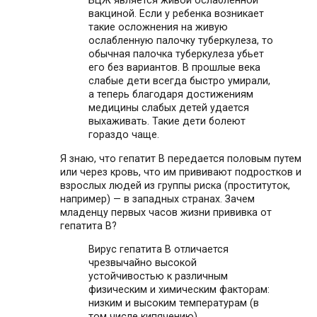
БЦЖ является живой ослабленной
вакциной. Если у ребенка возникает
такие осложнения на живую
ослабленную палочку туберкулеза, то
обычная палочка туберкулеза убьет
его без вариантов. В прошлые века
слабые дети всегда быстро умирали,
а теперь благодаря достижениям
медицины слабых детей удается
выхаживать. Такие дети болеют
гораздо чаще.
Я знаю, что гепатит В передается половым путем
или через кровь, что им прививают подростков и
взрослых людей из группы риска (проституток,
например) — в западных странах. Зачем
младенцу первых часов жизни прививка от
гепатита В?
Вирус гепатита B отличается
чрезвычайно высокой
устойчивостью к различным
физическим и химическим факторам:
низким и высоким температурам (в
том числе кипячению),