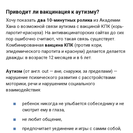
Приводит ли вакцинация к аутизму?
Хочу показать
два 10-минутных ролика
из Академии
Хана о возможной связи аутизма с вакциной КПК (
корь-
паротит-краснуха
). На антивакцинаторских сайтах до сих
пор ошибочно считают, что такая связь существует.
Комбинированная
вакцина КПК
(против кори,
эпидемического паротита и краснухи) делается делается
дважды: в возрасте 12 месяцев и в 6 лет.
Аутизм
(от англ. out —
вне, снаружи, за пределами
) —
нарушение психического развития с расстройствами
моторики, речи и нарушением социального
взаимодействия:
ребенок никогда не улыбается собеседнику и не
смотрит ему в глаза,
не любит общение,
предпочитает уединение и игры с самим собой,