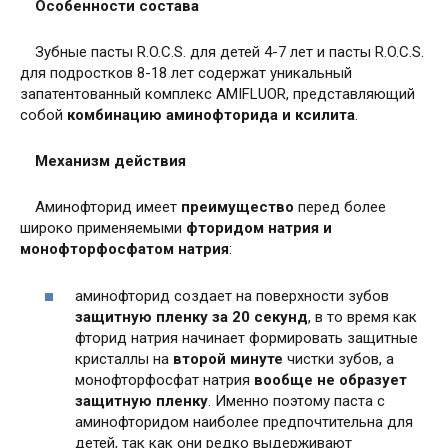
Особенности состава
Зубные пасты R.O.C.S. для детей 4-7 лет и пасты R.O.C.S.
для подростков 8-18 лет содержат уникальный
запатентованный комплекс AMIFLUOR, представляющий
собой
комбинацию аминофторида и ксилита
.
Механизм действия
Аминофторид имеет
преимущество
перед более
широко применяемыми
фторидом натрия и
монофторфосфатом натрия
:
аминофторид создает на поверхности зубов
защитную пленку за 20 секунд
, в то время как
фторид натрия начинает формировать защитные
кристаллы на
второй минуте
чистки зубов, а
монофторфосфат натрия
вообще не образует
защитную пленку
. Именно поэтому паста с
аминофторидом наиболее предпочтительна для
детей, так как они редко выдерживают