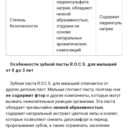
лаурилсульфата
натрия, обладают
низкой
Содержат
Степень
абразивностью,
лаурилсульфа
безопасности
отдушки на
натрия
основе
натуральных
ароматических
композиций
Особенности зубной пасты R.O.C.S. для малышей
от 0 до 3 лет
Зубная паста R.O.C.S. для малышей отличается от
других детских паст. Малыши глотают пасту, поэтому она
не содержит фтор
и другие компоненты, которые могут
вызвать нежелательные реакции организма. Эта ласта
обладает чрезвычайно
низкой абразивностью
,
содержит натуральный экстракт цветков липы и ксилит,
которые позволяют снизить дискомфорт в период
прорезывания зубов, а также ограничить заселение