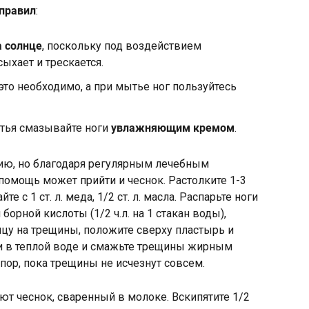
правил
:
а солнце
, поскольку под воздействием
ыхает и трескается.
это необходимо, а при мытье ног пользуйтесь
тья смазывайте ноги
увлажняющим кремом
.
ию, но благодаря регулярным лечебным
помощь может прийти и чеснок. Растолките 1-3
е с 1 ст. л. меда, 1/2 ст. л. масла. Распарьте ноги
орной кислоты (1/2 ч.л. на 1 стакан воды),
ицу на трещины, положите сверху пластырь и
ги в теплой воде и смажьте трещины жирным
 пор, пока трещины не исчезнут совсем.
ют чеснок, сваренный в молоке. Вскипятите 1/2