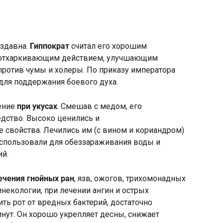
издавна.
Гиппократ
считал его хорошим
 отхаркивающим действием, улучшающим
против чумы и холеры. По приказу императора
для поддержания боевого духа.
нение
при укусах
. Смешав с медом, его
дство. Высоко ценились и
 свойства. Лечились им (с вином и кориандром)
Использовали для обеззараживания воды и
й.
ечения гнойных ран
, язв, ожогов, трихомонадных
инекологии, при лечении ангин и острых
ть рот от вредных бактерий, достаточно
нут. Он хорошо укрепляет десны, снижает