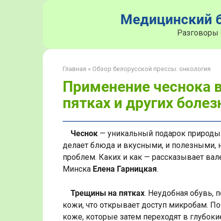
Перейти
Медицинский б
к
контенту
Разговоры 
Главная
»
Обзор белорусской прессы: онкология
Применение чеснока в
пятках и других боле
Чеснок
— уникальный подарок природы. 
делает блюда и вкусными, и полезными, 
проблем. Каких и как — рассказывает вал
Минска
Елена Гарницкая
.
Трещины на пятках
. Неудобная обувь, 
кожи, что открывает доступ микробам. По
коже, которые затем переходят в глубок