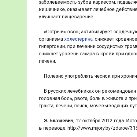
заболеваемость зубов кариесом, подавля
кишечнике, оказывает лечебное действие 
улучшает пищеварение.
«Острый» овощ активизирует сердечную
организма
холестерина
, снижает кровяно
гипертонии, при лечении сосудистых тром
снижает уровень сахара в крови при одн
печени.
Полезно употреблять чеснок при хронич
В русских лечебниках он рекомендован 
головная боль, рвота, боль в животе и п
тракта, печени, почек, мочевыводящих пут
Э. Блажевич
, 12 октября 2012 года. Ист
в переводе: http://www.mijory.by/zdaroe/31