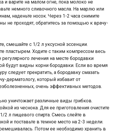
ка и варите на малом огне, пока молоко не
бавьте немного сливочного масла. На марлю или
нам, наденьте носок. Через 1-2 часа снимите
ны не проходят, обратитесь за помощью к врачу-
е, смешайте с 1/2 л уксусной эссенции.
те пластырем. Ходите с таким компрессом весь
е регулярного лечения на месте бородавки
ой будут видны корни бородавки. Если во время
уру следует прекратить, а бородавку смазать
у-дерматологу, который избавит от
езболезненных, очень эффективных методов.
льно уничтожает различные виды грибков.
йкой из чеснока. Для ее приготовления очистите
 1/2 л пищевого спирта. Смесь слейте в
ой и поставьте в темное место на 2-3 недели.
еремешивалась. Потом ее необходимо хранить в