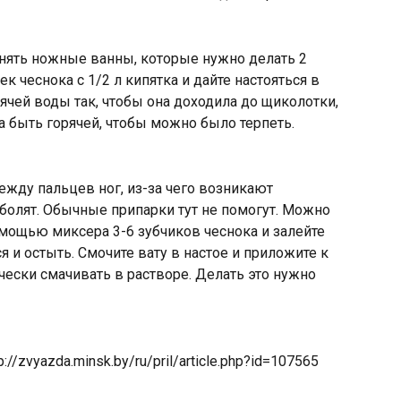
ять ножные ванны, которые нужно делать 2
ек чеснока с 1/2 л кипятка и дайте настояться в
рячей воды так, чтобы она доходила до щиколотки,
а быть горячей, чтобы можно было терпеть.
жду пальцев ног, из-за чего возникают
олят. Обычные припарки тут не помогут. Можно
омощью миксера 3-6 зубчиков чеснока и залейте
я и остыть. Смочите вату в настое и приложите к
ески смачивать в растворе. Делать это нужно
://zvyazda.minsk.by/ru/pril/article.php?id=107565