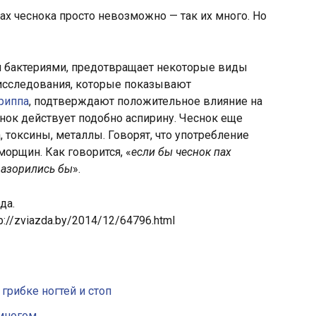
вах чеснока просто невозможно — так их много. Но
и бактериями, предотвращает некоторые виды
 исследования, которые показывают
риппа
, подтверждают положительное влияние на
снок действует подобно аспирину. Чеснок еще
токсины, металлы. Говорят, что употребление
орщин. Как говорится, «
если бы чеснок пах
 разорились бы
».
да.
p://zviazda.by/2014/12/64796.html
грибке ногтей и стоп
 многом