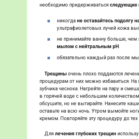
необходимо придерживаться
следующих 
никогда
не оставайтесь подолгу н
ультрафиолетовых лучей кожа выс
не принимайте ванну больше, чем 
мылом с нейтральным pH
.
обязательно каждый раз после мы
Трещины
очень плохо поддаются лечен
процедурам от них можно избавиться. На 
зубчика чеснока. Нагрейте на пару и смешайт
в горячей воде с небольшим количеством б
обсушите, но не вытирайте. Нанесите каш
оставьте на всю ночь. Утром вымойте но
кремом. Повторяйте эту процедуру до тех
Для
лечения глубоких трещин
использу