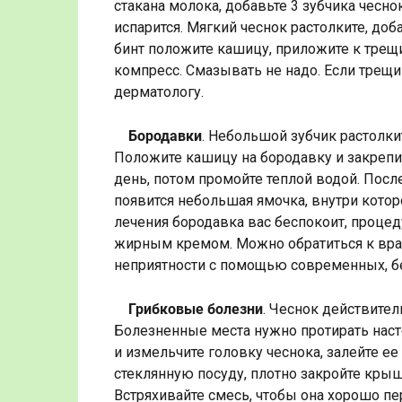
стакана молока, добавьте 3 зубчика чесно
испарится. Мягкий чеснок растолките, до
бинт положите кашицу, приложите к трещи
компресс. Смазывать не надо. Если трещи
дерматологу.
Бородавки
. Небольшой зубчик растолкит
Положите кашицу на бородавку и закрепи
день, потом промойте теплой водой. Посл
появится небольшая ямочка, внутри котор
лечения бородавка вас беспокоит, процед
жирным кремом. Можно обратиться к врач
неприятности с помощью современных, б
Грибковые болезни
. Чеснок действите
Болезненные места нужно протирать насто
и измельчите головку чеснока, залейте ее
стеклянную посуду, плотно закройте крышк
Встряхивайте смесь, чтобы она хорошо п