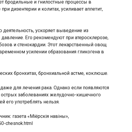
ет бродильные и гнилостные процессы в
при дизентерии и колитах, усиливает аппетит,
 деятельность, ускоряет выведение из
е давление. Его рекомендуют при атеросклерозе,
бозов и стенокардии. Этот лекарственный овощ
овременном усилении образования гликогена в
еских бронхитах, бронхиальной астме, коклюше.
даже для лечения рака. Однако если появляются
ри острых заболеваниях желудочно-кишечного
ей его употреблять нельзя.
очник: газета «Міёрскія навіны»,
50-chesnok.html