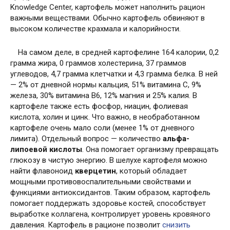
Knowledge Center, картофель может наполнить рацион
важными веществами. Обычно картофель обвиняют в
высоком количестве крахмала и калорийности.
На самом деле, в средней картофелине 164 калории, 0,2
грамма жира, 0 граммов холестерина, 37 граммов
углеводов, 4,7 грамма клетчатки и 4,3 грамма белка. В ней
— 2% от дневной нормы кальция, 51% витамина C, 9%
железа, 30% витамина B6, 12% магния и 25% калия. В
картофеле также есть фосфор, ниацин, фолиевая
кислота, холин и цинк. Что важно, в необработанном
картофеле очень мало соли (менее 1% от дневного
лимита). Отдельный вопрос — количество
альфа-
липоевой кислоты
. Она помогает организму превращать
глюкозу в чистую энергию. В шелухе картофеля можно
найти флавоноид
кверцетин
, который обладает
мощными противовоспалительными свойствами и
функциями антиоксидантов. Таким образом, картофель
помогает поддержать здоровье костей, способствует
выработке коллагена, контролирует уровень кровяного
давления. Картофель в рационе позволит
снизить