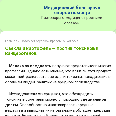
Перейти
Медицинский блог врача
к
скорой помощи
контенту
Разговоры о медицине простыми
словами
Главная
»
Обзор белорусской прессы: онкология
Свекла и картофель — против токсинов и
канцерогенов
Молоко за вредность
получают представители многих
профессий. Однако есть мнение, что вряд ли этот продукт
может нейтрализовать все яды и токсины, попадающие в
организм людей, занятых на вредном производстве.
Исследователи утверждают, что обезвредить
токсичные сочетания можно с помощью
специальной
диеты
. Способностью инактивировать вредные
вещества и выводить их из организма обладает
морская
капуста
. Ее листья на 5 процентов состоит из солей