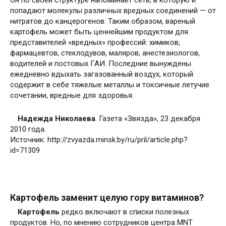
Он по своей структуре напоминает сеть, в которую и
попадают молекулы различных вредных соединений — от
нитратов до канцерогенов. Таким образом, вареный
картофель может быть ценнейшим продуктом для
представителей «вредных» профессий: химиков,
фармацевтов, стеклодувов, маляров, анестезиологов,
водителей и постовых ГАИ. Последние вынуждены
ежедневно вдыхать загазованный воздух, который
содержит в себе тяжелые металлы и токсичные летучие
сочетании, вредные для здоровья.
Надежда Николаева
. Газета «Звязда», 23 декабря
2010 года.
Источник: http://zvyazda.minsk.by/ru/pril/article.php?
id=71309
Картофель заменит целую гору витаминов?
Картофель
редко включают в списки полезных
продуктов. Но, по мнению сотрудников центра MNT