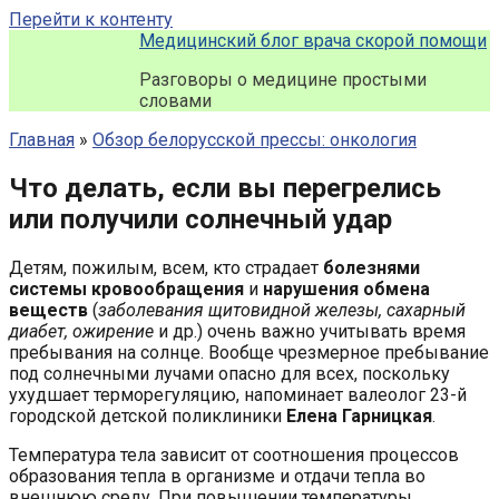
Перейти к контенту
Медицинский блог врача скорой помощи
Разговоры о медицине простыми
словами
Главная
»
Обзор белорусской прессы: онкология
Что делать, если вы перегрелись
или получили солнечный удар
Детям, пожилым, всем, кто страдает
болезнями
системы кровообращения
и
нарушения обмена
веществ
(
заболевания щитовидной железы, сахарный
диабет, ожирение
и др.) очень важно учитывать время
пребывания на солнце. Вообще чрезмерное пребывание
под солнечными лучами опасно для всех, поскольку
ухудшает терморегуляцию, напоминает валеолог 23-й
городской детской поликлиники
Елена Гарницкая
.
Температура тела зависит от соотношения процессов
образования тепла в организме и отдачи тепла во
внешнюю среду. При повышении температуры