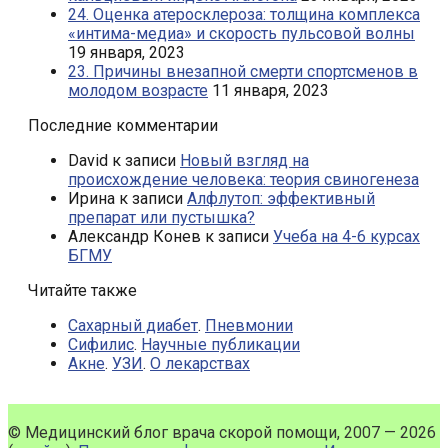
24. Оценка атеросклероза: толщина комплекса
«интима-медиа» и скорость пульсовой волны
19 января, 2023
23. Причины внезапной смерти спортсменов в
молодом возрасте
11 января, 2023
Последние комментарии
David
к записи
Новый взгляд на
происхождение человека: теория свиногенеза
Ирина
к записи
Алфлутоп: эффективный
препарат или пустышка?
Александр Конев
к записи
Учеба на 4-6 курсах
БГМУ
Читайте также
Сахарный диабет
.
Пневмонии
Сифилис
.
Научные публикации
Акне
.
УЗИ
.
О лекарствах
© Медицинский блог врача скорой помощи, 2007 — 2026