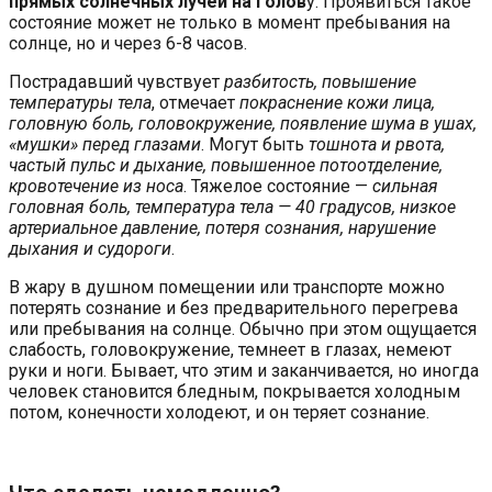
прямых солнечных лучей на голов
у. Проявиться такое
состояние может не только в момент пребывания на
солнце, но и через 6-8 часов.
Пострадавший чувствует
разбитость, повышение
температуры тела
, отмечает
покраснение кожи лица,
головную боль, головокружение, появление шума в ушах,
«мушки» перед глазами
. Могут быть
тошнота и рвота,
частый пульс и дыхание, повышенное потоотделение,
кровотечение из носа
. Тяжелое состояние —
сильная
головная боль, температура тела — 40 градусов, низкое
артериальное давление, потеря сознания, нарушение
дыхания и судороги
.
В жару в душном помещении или транспорте можно
потерять сознание и без предварительного перегрева
или пребывания на солнце. Обычно при этом ощущается
слабость, головокружение, темнеет в глазах, немеют
руки и ноги. Бывает, что этим и заканчивается, но иногда
человек становится бледным, покрывается холодным
потом, конечности холодеют, и он теряет сознание.