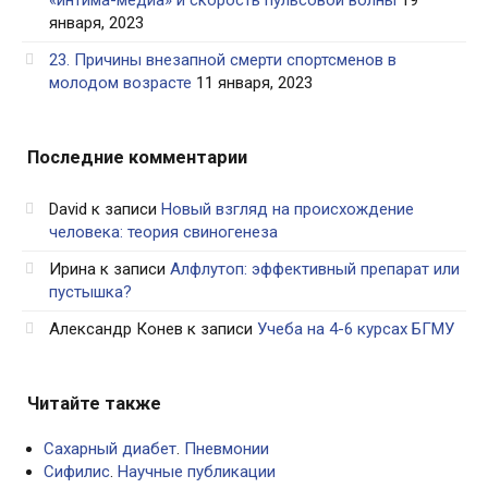
«интима-медиа» и скорость пульсовой волны
19
января, 2023
23. Причины внезапной смерти спортсменов в
молодом возрасте
11 января, 2023
Последние комментарии
David
к записи
Новый взгляд на происхождение
человека: теория свиногенеза
Ирина
к записи
Алфлутоп: эффективный препарат или
пустышка?
Александр Конев
к записи
Учеба на 4-6 курсах БГМУ
Читайте также
Сахарный диабет
.
Пневмонии
Сифилис
.
Научные публикации