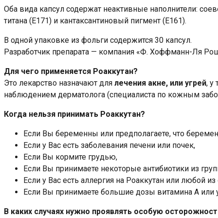
Оба вида капсул содержат неактивные наполнители: соево
титана (Е171) и кантаксантиновый пигмент (Е161).
В одной упаковке из фольги содержится 30 капсул.
Разработчик препарата — компания «Ф. Хоффманн-Ля Рош
Для чего применяется Роаккутан?
Это лекарство назначают для
лечения акне, или угрей
, 
наблюдением дерматолога (специалиста по кожным забо
Когда нельзя принимать Роаккутан?
Если Вы беременны или предполагаете, что береме
Если у Вас есть заболевания печени или почек,
Если Вы кормите грудью,
Если Вы принимаете некоторые антибиотики из гру
Если у Вас есть аллергия на Роаккутан или любой и
Если Вы принимаете большие дозы витамина А или 
В каких случаях нужно проявлять особую осторожност