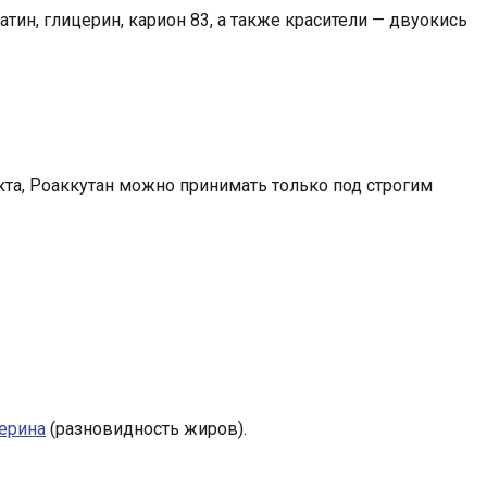
тин, глицерин, карион 83, а также красители — двуокись
екта, Роаккутан можно принимать только под строгим
ерина
(разновидность жиров).