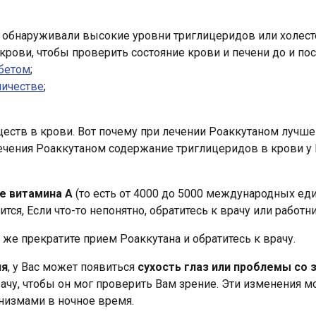
и обнаруживали высокие уровни триглицеридов или холест
рови, чтобы проверить состояние крови и печени до и пос
бетом
;
личестве
;
тв в крови. Вот почему при лечении Роаккутаном лучше в
ечения Роаккутаном содержание триглицеридов в крови у 
е витамина А
(то есть от 4000 до 5000 международных еди
тся, Если что-то непонятно, обратитесь к врачу или работни
у же прекратите прием Роаккутана и обратитесь к врачу.
ия
, у Вас может появиться
сухость глаз или проблемы со 
врачу, чтобы он мог проверить Вам зрение. Эти изменения 
низмами в ночное время.