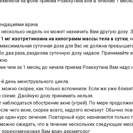
еменели на фоне приема Роаккутана или в течение 1 месяц
ендациями врача.
 несколько недель он может назначить Вам другую дозу. Эт
е
1 мг изотретиноина на килограмм массы тела в сутки
, 
о максимальная суточная доза для Вас не должна превышать 
о два раза, разделив суточную дозу надвое. Принимайте и
жно.
нее чем за 1 месяц до начала приема Роаккутана Вам над
-й день менструального цикла.
к можно скорее, как только вспомнили. Если же уже близи
 схеме. Двойную дозу принимать нельзя.
 наблюдаться обострение акне (угрей). По мере продолжен
ле чего акне, скорее всего, надолго исчезнут. Обычно повт
ще один курс лечения. Повторный курс назначается только
 можно ожидать, что в течение нескольких следующих мес
не порекомендовал Вам врач-дерматолог.