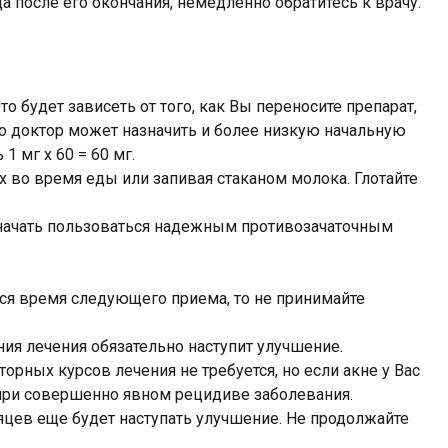
а после его окончания, немедленно обратитесь к врачу.
о будет зависеть от того, как Вы переносите препарат,
но доктор может назначить и более низкую начальную
1 мг х 60 = 60 мг.
х во время еды или запивая стаканом молока. Глотайте
о начать пользоваться надежным противозачаточным
тся время следующего приема, то не принимайте
ия лечения обязательно наступит улучшение.
орных курсов лечения не требуется, но если акне у Вас
 при совершенно явном рецидиве заболевания.
яцев еще будет наступать улучшение. Не продолжайте