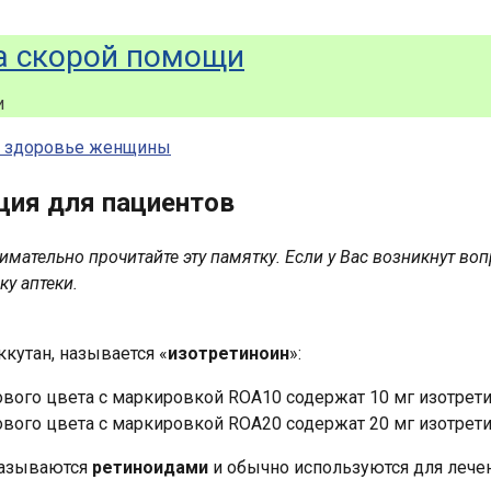
а скорой помощи
и
и здоровье женщины
ция для пациентов
нимательно прочитайте эту памятку. Если у Вас возникнут во
ку аптеки.
кутан, называется «
изотретиноин
»:
ого цвета с маркировкой ROA10 содержат 10 мг изотрети
ого цвета с маркировкой ROA20 содержат 20 мг изотрети
называются
ретиноидами
и обычно используются для лече