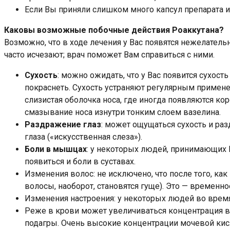
Если Вы приняли слишком много капсул препарата или
Каковы возможные побочные действия Роаккутана?
Возможно, что в ходе лечения у Вас появятся нежелатель
часто исчезают; врач поможет Вам справиться с ними.
Сухость
: можно ожидать, что у Вас появится сухос
покраснеть. Сухость устраняют регулярным примене
слизистая оболочка носа, где иногда появляются к
смазывание носа изнутри тонким слоем вазелина.
Раздражение глаз
: может ощущаться сухость и ра
глаза («искусственная слеза»).
Боли в мышцах
: у некоторых людей, принимающих 
появиться и боли в суставах.
Изменения волос: не исключено, что после того, ка
волосы, наоборот, становятся гуще). Это — временно
Изменения настроения: у некоторых людей во время
Реже в крови может увеличиваться концентрация в
подагры. Очень высокие концентрации мочевой кис