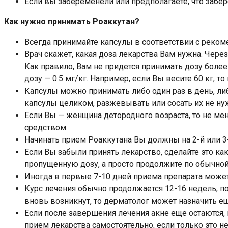
Если вы забеременели или предполагаете, что забер
Как нужно принимать Роаккутан?
Всегда принимайте капсулы в соответствии с реком
Врач скажет, какая доза лекарства Вам нужна. Через
Как правило, Вам не придется принимать дозу боле
дозу — 0.5 мг/кг. Например, если Вы весите 60 кг, т
Капсулы можно принимать либо один раз в день, либ
капсулы целиком, разжевывать или сосать их не ну
Если Вы — женщина детородного возраста, то не ме
средством.
Начинать прием Роаккутана Вы должны на 2-й или 3
Если Вы забыли принять лекарство, сделайте это ка
пропущенную дозу, а просто продолжите по обычной
Иногда в первые 7-10 дней приема препарата может
Курс лечения обычно продолжается 12-16 недель, пос
вновь возникнут, то дерматолог может назначить е
Если после завершения лечения акне еще остаются,
прием лекарства самостоятельно, если только это 