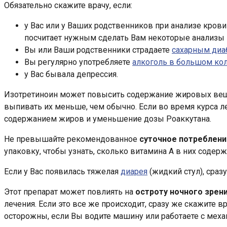
Обязательно скажите врачу, если:
у Вас или у Ваших родственников при анализе кров
посчитает нужным сделать Вам некоторые анализы к
Вы или Ваши родственники страдаете
сахарным диа
Вы регулярно употребляете
алкоголь в большом ко
у Вас бывала депрессия.
Изотретиноин может повысить содержание жировых вещес
выпивать их меньше, чем обычно. Если во время курса л
содержанием жиров и уменьшение дозы Роаккутана.
Не превышайте рекомендованное
суточное потреблени
упаковку, чтобы узнать, сколько витамина А в них содержи
Если у Вас появилась тяжелая
диарея
(жидкий стул), сраз
Этот препарат может повлиять на
остроту ночного зрен
лечения. Если это все же происходит, сразу же скажите 
осторожны, если Вы водите машину или работаете с меха