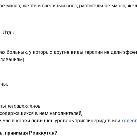
е масло, желтый пчелиный воск, растительное масло, жела
 Лтд.».
у тех больных, у которых другие виды терапии не дали эфф
леваниям).
нны,
ппы
тетрациклинов
,
з содержащихся в нем наполнителей,
у Вас в крови повышен уровень триглицеридов или
холест
ь, принимая Роаккутан?