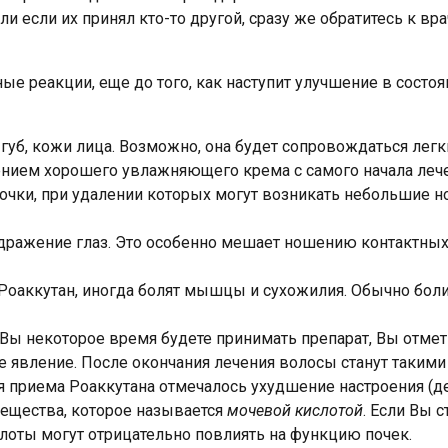
 если их принял кто-то другой, сразу же обратитесь к вра
ные реакции, еще до того, как наступит улучшение в состо
ть губ, кожи лица. Возможно, она будет сопровождаться л
нием хорошего увлажняющего крема с самого начала лечен
орочки, при удалении которых могут возникать небольшие 
здражение глаз. Это особенно мешает ношению контактных
Роаккутан, иногда болят мышцы и сухожилия. Обычно боли
к Вы некоторое время будете принимать препарат, Вы отме
е явление. После окончания лечения волосы станут такими 
 приема Роаккутана отмечалось ухудшение настроения (д
ещества, которое называется
мочевой кислотой
. Если Вы 
лоты могут отрицательно повлиять на функцию почек.