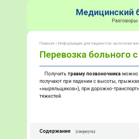
Перейти
Медицинский б
к
контенту
Разговоры 
Главная
»
Информация для пациентов: молочная же
Перевозка больного 
Получить
травму позвоночника
можно 
получают при падении с высоты, прыжка
«ныряльщиков»), при дорожно-транспорт
тяжестей.
Содержание