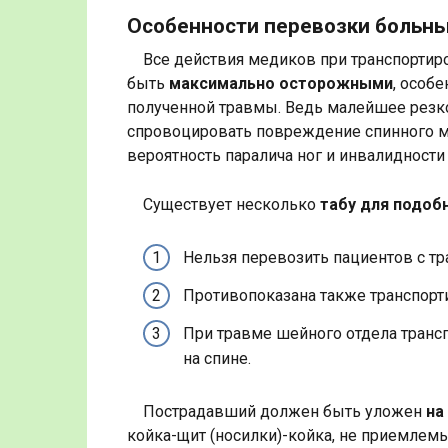
Особенности перевозки больны
Все действия медиков при транспортир
быть
максимально осторожными
, особе
полученной травмы. Ведь малейшее резк
спровоцировать повреждение спинного мо
вероятность паралича ног и инвалидности 
Существует несколько
табу для подоб
Нельзя перевозить пациентов с т
Противопоказана также транспорти
При травме шейного отдела транс
на спине.
Пострадавший должен быть уложен
на
койка-щит (носилки)-койка, не приемлемы