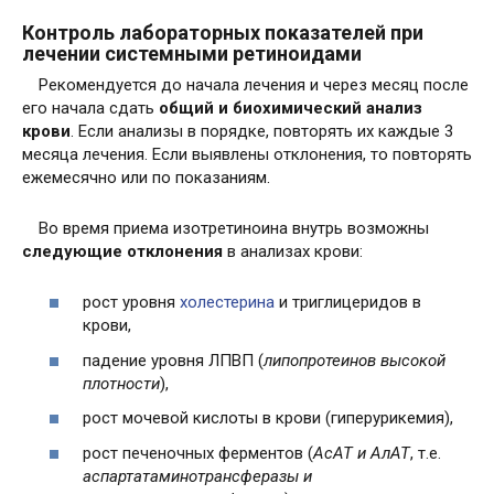
Контроль лабораторных показателей при
лечении системными ретиноидами
Рекомендуется до начала лечения и через месяц после
его начала сдать
общий и биохимический анализ
крови
. Если анализы в порядке, повторять их каждые 3
месяца лечения. Если выявлены отклонения, то повторять
ежемесячно или по показаниям.
Во время приема изотретиноина внутрь возможны
следующие отклонения
в анализах крови:
рост уровня
холестерина
и триглицеридов в
крови,
падение уровня ЛПВП (
липопротеинов высокой
плотности
),
рост мочевой кислоты в крови (гиперурикемия),
рост печеночных ферментов (
АсАТ и АлАТ
, т.е.
аспартатаминотрансферазы и