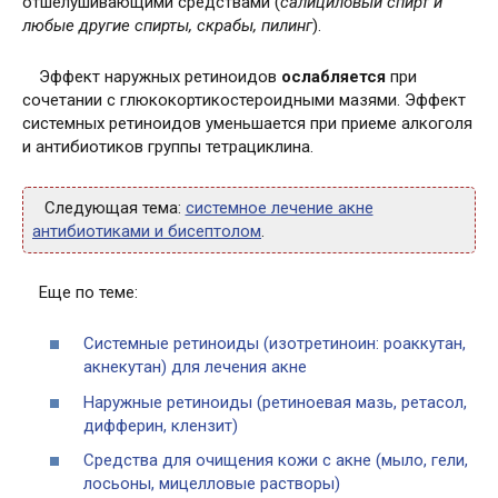
отшелушивающими средствами (
салициловый спирт и
любые другие спирты, скрабы, пилинг
).
Эффект наружных ретиноидов
ослабляется
при
сочетании с глюкокортикостероидными мазями. Эффект
системных ретиноидов уменьшается при приеме алкоголя
и антибиотиков группы тетрациклина.
Следующая тема:
системное лечение акне
антибиотиками и бисептолом
.
Еще по теме:
Системные ретиноиды (изотретиноин: роаккутан,
акнекутан) для лечения акне
Наружные ретиноиды (ретиноевая мазь, ретасол,
дифферин, клензит)
Средства для очищения кожи с акне (мыло, гели,
лосьоны, мицелловые растворы)