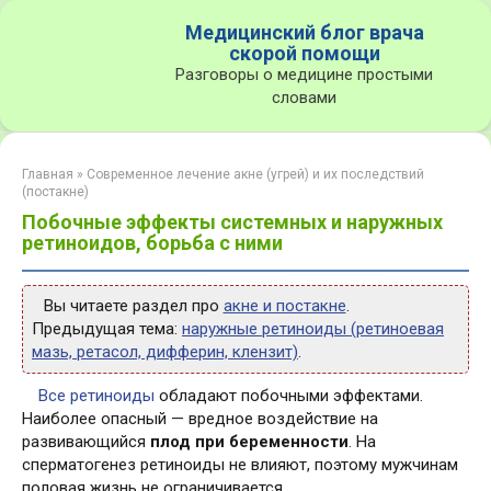
Перейти
Медицинский блог врача
к
скорой помощи
контенту
Разговоры о медицине простыми
словами
Главная
»
Современное лечение акне (угрей) и их последствий
(постакне)
Побочные эффекты системных и наружных
ретиноидов, борьба с ними
Вы читаете раздел про
акне и постакне
.
Предыдущая тема:
наружные ретиноиды (ретиноевая
мазь, ретасол, дифферин, клензит)
.
Все ретиноиды
обладают побочными эффектами.
Наиболее опасный — вредное воздействие на
развивающийся
плод при беременности
. На
сперматогенез ретиноиды не влияют, поэтому мужчинам
половая жизнь не ограничивается.