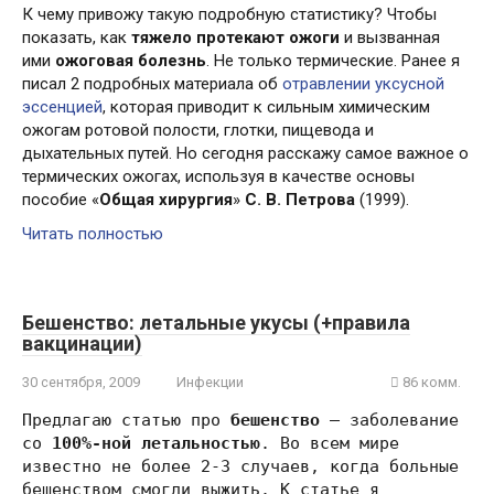
К чему привожу такую подробную статистику? Чтобы
показать, как
тяжело протекают ожоги
и вызванная
ими
ожоговая болезнь
. Не только термические. Ранее я
писал 2 подробных материала об
отравлении уксусной
эссенцией
, которая приводит к сильным химическим
ожогам ротовой полости, глотки, пищевода и
дыхательных путей. Но сегодня расскажу самое важное о
термических ожогах, используя в качестве основы
пособие «
Общая хирургия
»
С. В. Петрова
(1999).
Читать полностью
Бешенство: летальные укусы (+правила
вакцинации)
30 сентября, 2009
Инфекции
86 комм.
Предлагаю статью про
бешенство
— заболевание
со
100%-ной летальностью
. Во всем мире
известно не более 2-3 случаев, когда больные
бешенством смогли выжить. К статье я