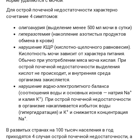
норме удаляются с мочой.
Для острой почечной недостаточности характерно
сочетание 4 симптомов:
олигоанурия
(выделение менее 500 мл мочи в сутки)
гиперазотемия
(накопление азотистых продуктов
обмена в крови)
нарушение КЩР
(кислотно-щелочного равновесия).
Кислотность мочи зависит от характера питания.
Обычно при употреблении мяса моча кислая. При
острой почечной недостаточности выделения
кислот не происходит, и внутренняя среда
организма закисляется.
нарушение водно-электролитного баланса
+
(соотношения воды и основных ионов — натрия Na
+
и калия К
). При острой почечной недостаточности
в организме накапливается избыток воды
+
(гипергидратация) и К
и снижается концентрация
+
Na
.
В развитых странах на 100 тысяч населения в год
приходятся 4 случая острой почечной недостаточности, а