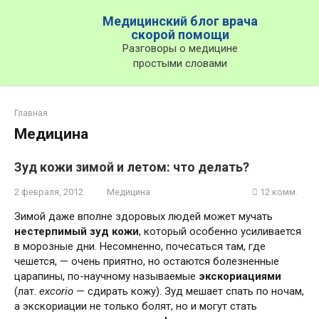
Перейти
Медицинский блог врача
к
скорой помощи
контенту
Разговоры о медицине
простыми словами
Главная
Медицина
Зуд кожи зимой и летом: что делать?
2 февраля, 2012
Медицина
12 комм.
Зимой даже вполне здоровых людей может мучать
нестерпимый зуд кожи
, который особенно усиливается
в морозные дни. Несомненно, почесаться там, где
чешется, — очень приятно, но остаются болезненные
царапины, по-научному называемые
экскориациями
(лат.
excorio
— сдирать кожу). Зуд мешает спать по ночам,
а экскориации не только болят, но и могут стать