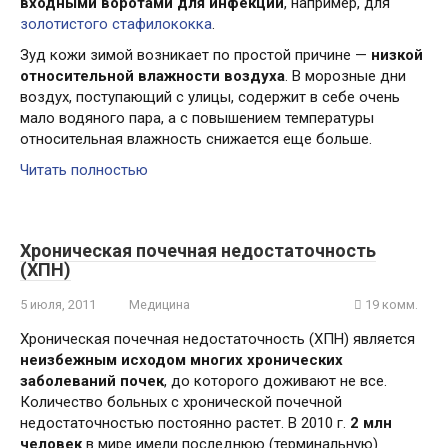
входными воротами для инфекции
, например, для
золотистого стафилококка
.
Зуд кожи зимой возникает по простой причине —
низкой
относительной влажности воздуха
. В морозные дни
воздух, поступающий с улицы, содержит в себе очень
мало водяного пара, а с повышением температуры
относительная влажность снижается еще больше.
Читать полностью
Хроническая почечная недостаточность
(ХПН)
5 июля, 2011
Медицина
19 комм.
Хроническая почечная недостаточность (ХПН) является
неизбежным исходом многих хронических
заболеваний почек
, до которого доживают не все.
Количество больных с хронической почечной
недостаточностью постоянно растет. В 2010 г.
2 млн
человек
в мире имели последнюю (терминальную)