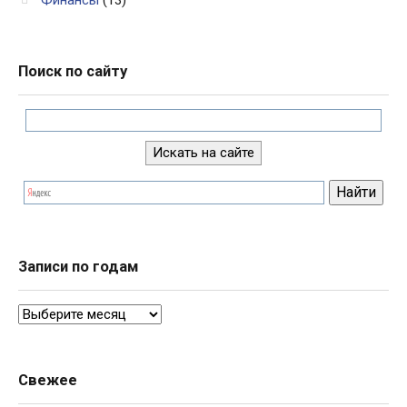
Финансы
(13)
Поиск по сайту
Записи по годам
Записи
по
годам
Свежее