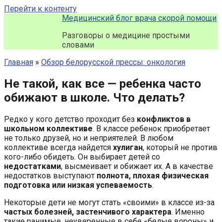
Перейти к контенту
Медицинский блог врача скорой помощи
Разговоры о медицине простыми
словами
Главная
»
Обзор белорусской прессы: онкология
Не такой, как все — ребенка часто
обижают в школе. Что делать?
Редко у кого детство проходит без
конфликтов в
школьном коллективе
. В классе ребенок приобретает
не только друзей, но и неприятелей. В любом
коллективе всегда найдется
хулиган
, который не против
кого-либо обидеть. Он выбирает детей со
недостатками
, высмеивает и обижает их. А в качестве
недостатков выступают
полнота, плохая физическая
подготовка или низкая успеваемость
.
Некоторые дети не могут стать «своими» в классе из-за
частых болезней, застенчивого характера
. Именно
такие ранимые, неуверенные в себе «белые вороны» и