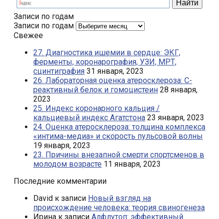
Записи по годам
Записи по годам
Свежее
27. Диагностика ишемии в сердце: ЭКГ,
ферменты, коронарография, УЗИ, МРТ,
сцинтиграфия
31 января, 2023
26. Лабораторная оценка атеросклероза: С-
реактивный белок и гомоцистеин
28 января,
2023
25. Индекс коронарного кальция /
кальциевый индекс Агатстона
23 января, 2023
24. Оценка атеросклероза: толщина комплекса
«интима-медиа» и скорость пульсовой волны
19 января, 2023
23. Причины внезапной смерти спортсменов в
молодом возрасте
11 января, 2023
Последние комментарии
David
к записи
Новый взгляд на
происхождение человека: теория свиногенеза
Ирина
к записи
Алфлутоп: эффективный