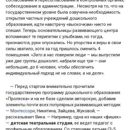
согласований и пересогласований в контрольных органах,
собеседование в администрации… Несмотря на то, что на
государственном уровне была озвучена необходимость
открытия частных учреждений дошкольного
образования, идти навстречу «выскочкам» никто не
спешил. Теперь основательницы развивающего центра
вспоминают те перипетии с улыбками, но тогда,
признаются, руки опускались. Но упорства и веры в свои
силы хватило, хотя за год пришлось сменить 4
помещения. «
Зато в нас поверили люди — мы выпустили
уже две группы дошколят, набрали еще три — они
небольшие, до 6 человек, чтобы обеспечить
индивидуальный подход не на словах, а на деле
».
— Перед стартом внимательно прочитали
государственную программу дошкольного образования
«Пролеска» и на ее базе сделали авторскую, добавив
элементы почти всех популярных развивающих методик
—
Монтессори
, Никитина, Зайцева, Жуковой, —
рассказывает Вика. — Например, одна из наших «фишек»
—
детская театральная студия
, ее ведет педагог с
профильным образованием. Со старшими детьми (3-5