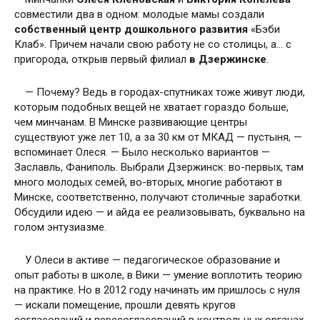
совместили два в одном: молодые мамы создали
собственный центр дошкольного развития
«Бэби
Клаб». Причем начали свою работу не со столицы, а… с
пригорода, открыв первый филиал
в Дзержинске
.
— Почему? Ведь в городах-спутниках тоже живут люди,
которым подобных вещей не хватает гораздо больше,
чем минчанам. В Минске развивающие центры
существуют уже лет 10, а за 30 км от МКАД — пустыня, —
вспоминает Олеся. — Было несколько вариантов —
Заславль, Фаниполь. Выбрали Дзержинск: во-первых, там
много молодых семей, во-вторых, многие работают в
Минске, соответственно, получают столичные заработки.
Обсудили идею — и айда ее реализовывать, буквально на
голом энтузиазме.
У Олеси в активе — педагогическое образование и
опыт работы в школе, в Вики — умение воплотить теорию
на практике. Но в 2012 году начинать им пришлось с нуля
— искали помещение, прошли девять кругов