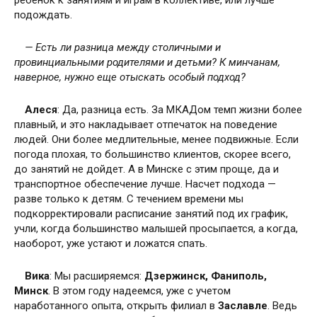
ребенок к занятиям и играм в коллективе, или лучше
подождать.
— Есть ли разница между столичными и
провинциальными родителями и детьми? К минчанам,
наверное, нужно еще отыскать особый подход?
Алеся
: Да, разница есть. За МКАДом темп жизни более
плавный, и это накладывает отпечаток на поведение
людей. Они более медлительные, менее подвижные. Если
погода плохая, то большинство клиентов, скорее всего,
до занятий не дойдет. А в Минске с этим проще, да и
транспортное обеспечение лучше. Насчет подхода —
разве только к детям. С течением времени мы
подкорректировали расписание занятий под их график,
учли, когда большинство малышей просыпается, а когда,
наоборот, уже устают и ложатся спать.
Вика
: Мы расширяемся:
Дзержинск, Фаниполь,
Минск
. В этом году надеемся, уже с учетом
наработанного опыта, открыть филиал в
Заславле
. Ведь