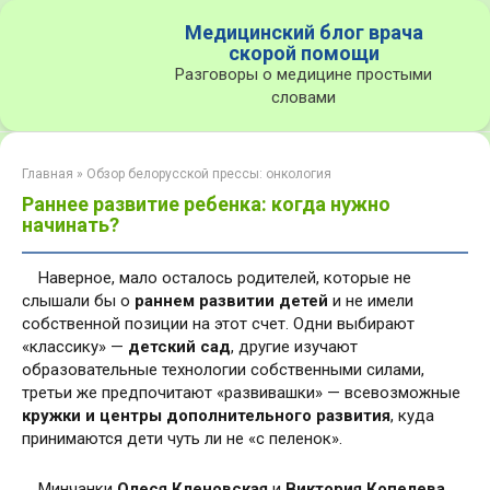
Перейти
Медицинский блог врача
к
скорой помощи
контенту
Разговоры о медицине простыми
словами
Главная
»
Обзор белорусской прессы: онкология
Раннее развитие ребенка: когда нужно
начинать?
Наверное, мало осталось родителей, которые не
слышали бы о
раннем развитии детей
и не имели
собственной позиции на этот счет. Одни выбирают
«классику» —
детский сад
, другие изучают
образовательные технологии собственными силами,
третьи же предпочитают «развивашки» — всевозможные
кружки и центры дополнительного развития
, куда
принимаются дети чуть ли не «с пеленок».
Минчанки
Олеся Кленовская
и
Виктория Копелева