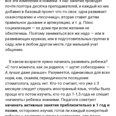
все эти изменения и новинки. У нас занятия проводят
почти полтора десятка преподавателей, и каждый из них
добавил в базовый проект что-то свое: одна развивает
сказкотерапию и «песочницу», вторая ставит детям
правильное дыхание и артикуляцию, и т. д. Плюс
социализация — ее дома при всем желании не
обеспечишь. Поэтому заниматься все же надо — или в
развивающих кружках, или в подготовительных группах в
саду, или в любом другом месте, где малышей учат
общению.
В каком возрасте нужно начинать развивать ребенка?
«
С того момента, как он родился
, — шутят собеседники. —
А лучше даже раньше
». Разумеется, одинаковых для всех
норм, как, скажем, периодичности посещения
стоматолога, здесь нет. Кто-то считает, что уже с 3
месяцев следует слушать иностранный язык, чтобы было
проще его потом изучить, кто-то до 1-1,5 года не спешит
«начинять» ребенка знаниями. Педагоги советуют
начинать активные занятия приблизительно в 1 год и
позже
, осторожно изучая, готов ли каждый конкретный