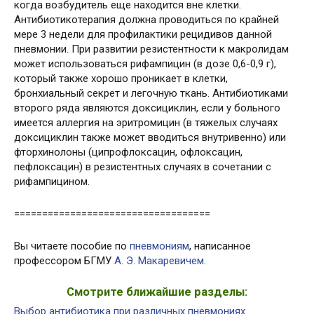
когда возбудитель еще находится вне клетки.
Антибиотикотерапия должна проводиться по крайней
мере 3 недели для профилактики рецидивов данной
пневмонии. При развитии резистентности к макролидам
может использоваться рифампицин (в дозе 0,6-0,9 г),
который также хорошо проникает в клетки,
бронхиальный секрет и легочную ткань. Антибиотиками
второго ряда являются доксициклин, если у больного
имеется аллергия на эритромицин (в тяжелых случаях
доксициклин также может вводиться внутривенно) или
фторхинолоны (ципрофлоксацин, офлоксацин,
пефлоксацин) в резистентных случаях в сочетании с
рифампицином.
===================================
Вы читаете пособие по
пневмониям
, написанное
профессором БГМУ
А. Э. Макаревичем
.
Смотрите ближайшие разделы:
Выбор антибиотика при различных пневмониях