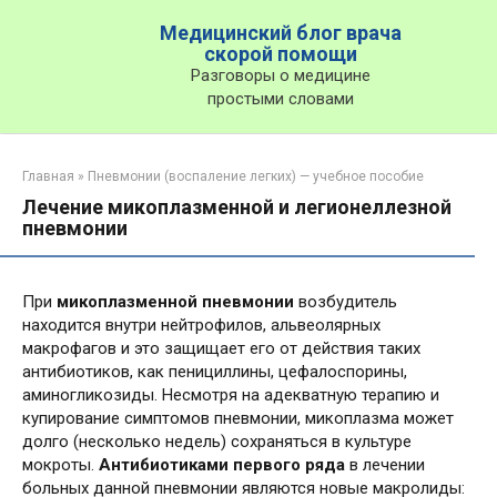
Перейти
Медицинский блог врача
к
скорой помощи
контенту
Разговоры о медицине
простыми словами
Главная
»
Пневмонии (воспаление легких) — учебное пособие
Лечение микоплазменной и легионеллезной
пневмонии
При
микоплазменной пневмонии
возбудитель
находится внутри нейтрофилов, альвеолярных
макрофагов и это защищает его от действия таких
антибиотиков, как пенициллины, цефалоспорины,
аминогликозиды. Несмотря на адекватную терапию и
купирование симптомов пневмонии, микоплазма может
долго (несколько недель) сохраняться в культуре
мокроты.
Антибиотиками первого ряда
в лечении
больных данной пневмонии являются новые макролиды: