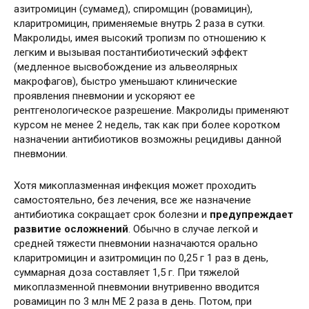
азитромицин (сумамед), спиромщин (ровамицин),
кларитромицин, применяемые внутрь 2 раза в сутки.
Макролиды, имея высокий тропизм по отношению к
легким и вызывая постантибиотический эффект
(медленное высвобождение из альвеолярных
макрофагов), быстро уменьшают клинические
проявления пневмонии и ускоряют ее
рентгенологическое разрешение. Макролиды применяют
курсом не менее 2 недель, так как при более коротком
назначении антибиотиков возможны рецидивы данной
пневмонии.
Хотя микоплазменная инфекция может проходить
самостоятельно, без лечения, все же назначение
антибиотика сокращает срок болезни и
предупреждает
развитие осложнений
. Обычно в случае легкой и
средней тяжести пневмонии назначаются орально
кларитромицин и азитромицин по 0,25 г 1 раз в день,
суммарная доза составляет 1,5 г. При тяжелой
микоплазменной пневмонии внутривенно вводится
ровамицин по 3 млн ME 2 раза в день. Потом, при