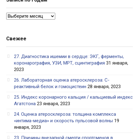
Записи
по
годам
Свежее
27. Диагностика ишемии в сердце: ЭКГ, ферменты,
коронарография, УЗИ, МРТ, сцинтиграфия
31 января,
2023
26. Лабораторная оценка атеросклероза: С-
реактивный белок и гомоцистеин
28 января, 2023
25. Индекс коронарного кальция / кальциевый индекс
Агатстона
23 января, 2023
24. Оценка атеросклероза: толщина комплекса
«интима-медиа» и скорость пульсовой волны
19
января, 2023
23. Причины внезапной смерти спортсменов в