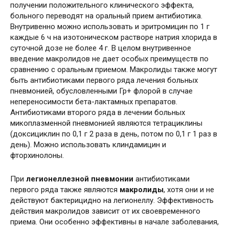
получении положительного клинического эффекта,
больного переводят на оральный прием антибиотика.
Внутривенно можно использовать и эритромицин по 1 г
каждые 6 ч на изотоническом растворе натрия хлорида в
суточной дозе не более 4 г. В целом внутривенное
введение макролидов не дает особых преимуществ по
сравнению с оральным приемом. Макролиды также могут
быть антибиотиками первого ряда лечения больных
пневмонией, обусловленными Гр+ флорой в случае
непереносимости бета-лактамных препаратов.
Антибиотиками второго ряда в лечении больных
микоплазменной пневмонией являются тетрациклины
(доксициклин по 0,1 г 2 раза в день, потом по 0,1 г 1 раз в
день). Можно использовать клиндамицин и
фторхинолоны.
При
легионеллезной пневмонии
антибиотиками
первого ряда также являются
макролиды
, хотя они и не
действуют бактерицидно на легионеллу. Эффективность
действия макролидов зависит от их своевременного
приема. Они особенно эффективны в начале заболевания,