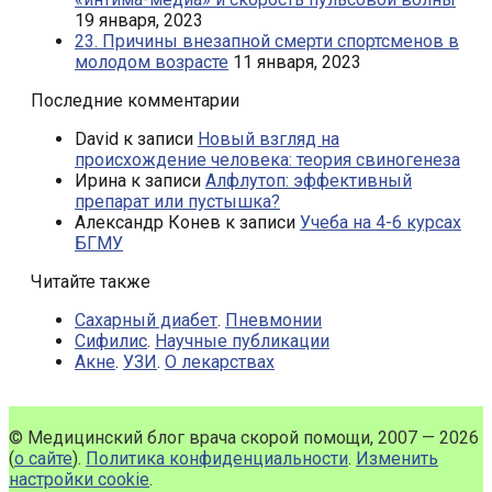
19 января, 2023
23. Причины внезапной смерти спортсменов в
молодом возрасте
11 января, 2023
Последние комментарии
David
к записи
Новый взгляд на
происхождение человека: теория свиногенеза
Ирина
к записи
Алфлутоп: эффективный
препарат или пустышка?
Александр Конев
к записи
Учеба на 4-6 курсах
БГМУ
Читайте также
Сахарный диабет
.
Пневмонии
Сифилис
.
Научные публикации
Акне
.
УЗИ
.
О лекарствах
© Медицинский блог врача скорой помощи, 2007 — 2026
(
о сайте
).
Политика конфиденциальности
.
Изменить
настройки cookie
.