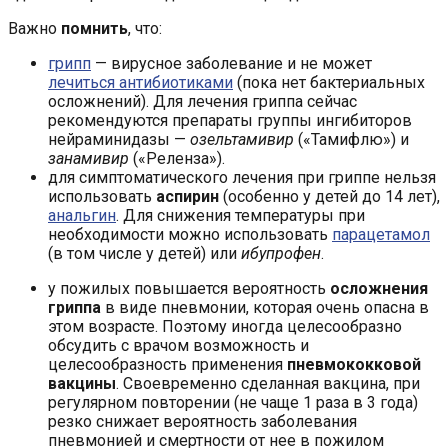
Важно
помнить
, что:
грипп
— вирусное заболевание и не может
лечиться антибиотиками
(пока нет бактериальных
осложнений). Для лечения гриппа сейчас
рекомендуются препараты группы ингибиторов
нейраминидазы —
озельтамивир
(«Тамифлю») и
занамивир
(«Реленза»).
для симптоматического лечения при гриппе нельзя
использовать
аспирин
(особенно у детей до 14 лет),
анальгин
. Для снижения температуры при
необходимости можно использовать
парацетамол
(в том числе у детей) или
ибупрофен
.
у пожилых повышается вероятность
осложнения
гриппа
в виде пневмонии, которая очень опасна в
этом возрасте. Поэтому иногда целесообразно
обсудить с врачом возможность и
целесообразность применения
пневмококковой
вакцины
. Своевременно сделанная вакцина, при
регулярном повторении (не чаще 1 раза в 3 года)
резко снижает вероятность заболевания
пневмонией и смертности от нее в пожилом