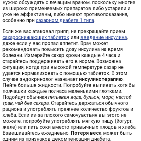
нужно обсуждать с лечащим врачом, поскольку многие
из широко применяемых препаратов либо устарели и
уже не эффективны, либо имеют противопоказания,
особенно при
сахарном диабете 1 типа
.
Если же вас атаковал грипп, не прекращайте прием
сахароснижающих таблеток
или
введение инсулина
,
даже если у вас пропал аппетит. Врач может
рекомендовать повысить дозу инсулина на время
болезни. Измеряйте сахар крови каждые 4 часа и
старайтесь поддерживать его в норме. Возможна
ситуация, когда при высокой температуре сахар не
удается нормализовать с помощью таблеток. В этом
случае эндокринолог назначает
инсулинотерапию
.
Пейте больше жидкости. Попробуйте выпивать хотя бы
полчашки каждые полчаса маленькими глотками.
Подойдут обычная
питьевая вода, бульон, морс, настой
трав, чай без сахара
. Старайтесь держаться обычного
рациона и употреблять прежнее количество фруктов и
хлеба. Если из-за плохого самочувствия вы этого не
можете, попробуйте употреблять мягкую пищу (йогурт,
желе) или пить соки вместо привычных плодов и хлеба.
Взвешивайтесь ежедневно.
Потеря веса
может быть
одним из признаков декомпенсации диабета.