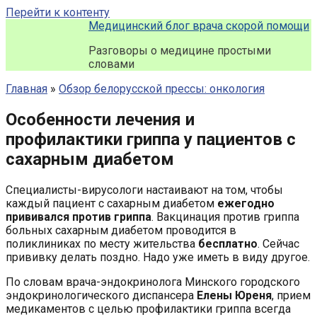
Перейти к контенту
Медицинский блог врача скорой помощи
Разговоры о медицине простыми
словами
Главная
»
Обзор белорусской прессы: онкология
Особенности лечения и
профилактики гриппа у пациентов с
сахарным диабетом
Специалисты-вирусологи настаивают на том, чтобы
каждый пациент с сахарным диабетом
ежегодно
прививался против гриппа
. Вакцинация против гриппа
больных сахарным диабетом проводится в
поликлиниках по месту жительства
бесплатно
. Сейчас
прививку делать поздно. Надо уже иметь в виду другое.
По словам врача-эндокринолога Минского городского
эндокринологического диспансера
Елены Юреня
, прием
медикаментов с целью профилактики гриппа всегда