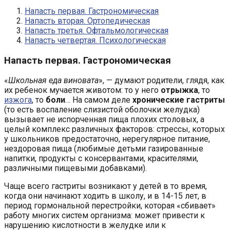
Напасть первая. Гастрономическая
Напасть вторая. Ортопедическая
Напасть третья. Офтальмологическая
Напасть четвертая. Психологическая
Напасть первая. Гастрономическая
«
Школьная еда виновата
», — думают родители, глядя, как
их ребенок мучается животом: то у него
отрыжка
, то
изжога
, то
боли
… На самом деле
хронические гастриты
(то есть воспаление слизистой оболочки желудка)
вызывает не испорченная пища плохих столовых, а
целый комплекс различных факторов: стрессы, которых
у школьников предостаточно, нерегулярное питание,
нездоровая пища (любимые детьми газированные
напитки, продукты с консервантами, красителями,
различными пищевыми добавками).
Чаще всего гастриты возникают у детей в то время,
когда они начинают ходить в школу, и в 14-15 лет, в
период гормональной перестройки, которая «сбивает»
работу многих систем организма: может привести к
нарушению кислотности в желудке или к