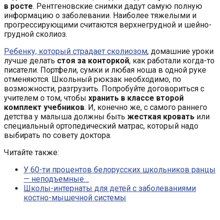
в росте
. Рентгеновские снимки дадут самую полную
информацию о заболевании. Наиболее тяжелыми и
прогрессирующими считаются верхнегрудной и шейно-
грудной сколиоз.
Ребенку, который страдает сколиозом
, домашние уроки
лучше делать
стоя за конторкой
, как работали когда-то
писатели. Портфели, сумки и любая ноша в одной руке
отменяются. Школьный рюкзак необходимо, по
возможности, разгрузить. Попробуйте договориться с
учителем о том, чтобы
хранить в классе второй
комплект учебников
. И, конечно же, с самого раннего
детства у малыша должны быть
жесткая кровать
или
специальный ортопедический матрас, который надо
выбирать по совету доктора.
Читайте также:
У 60-ти процентов белорусских школьников ранцы
— неподъемные…
Школы-интернаты для детей с заболеваниями
костно-мышечной системы