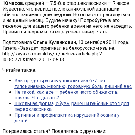
10 часов
, средней — 7,5-8, а старшеклассники — 7 часов.
Известно, что период послеканикульной адаптации
обычно занимает
две недели
. Но он может растянуться
и на целый месяц. Будьте начеку! Попробуйте в это
тяжелое для вашего ребенка время на него не наседать.
Правила и теоремы он еще успеет наверстать.
Подготовила
Ольга Кулинкович
, 13 сентября 2011 года.
Газета «Звязда», оригинал на белорусском языке:
http://zvyazda.minsk.by/ru/archive/article.php?
id=85776&idate=2011-09-13
Читайте также:
Как предотвратить у школьника 6-7 лет
гипокинезию, миопию, головную боль, лишний вес
Не такой, как все — ребенка часто обижают в
школе. Что делать?
Школьная форма, обувь, ранец и рабочий стол для
первоклассника
Причины и профилактика нарушений осанки у
детей
Понравилась статья? Поделитесь с друзьями: