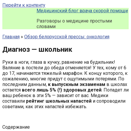
Перейти к контенту
Медицинский блог врача скорой помощи
Разговоры о медицине простыми
словами
Главная
»
Обзор белорусской прессы: онкология
Диагноз — школьник
Руки в ноги, глаза в кучку, равнение на будильник!
Валяние в постели до обеда отменяется! У тех, кому от 6
до 17, начинается тяжелый марафон. К концу которого, к
сожалению, многие придут с ощутимыми потерями. По
последним данным,
к выпускным экзаменам
в школах
остается
всего лишь 5% (!) здоровых детей
. Попадет ли
ваш ребенок в эти 5% — зависит от вас. Медики
составили
рейтинг школьных напастей
и сопроводили
советами, как этих напастей избежать.
Содержание