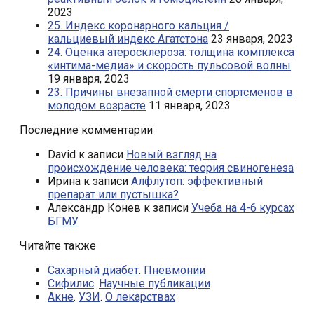
2023
25. Индекс коронарного кальция /
кальциевый индекс Агатстона
23 января, 2023
24. Оценка атеросклероза: толщина комплекса
«интима-медиа» и скорость пульсовой волны
19 января, 2023
23. Причины внезапной смерти спортсменов в
молодом возрасте
11 января, 2023
Последние комментарии
David
к записи
Новый взгляд на
происхождение человека: теория свиногенеза
Ирина
к записи
Алфлутоп: эффективный
препарат или пустышка?
Александр Конев
к записи
Учеба на 4-6 курсах
БГМУ
Читайте также
Сахарный диабет
.
Пневмонии
Сифилис
.
Научные публикации
Акне
.
УЗИ
.
О лекарствах