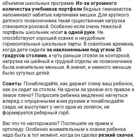
объемом школьных программ.
Из-за огромного
количества учебников портфели
бедных гимназистов
напоминают набитые кирпичами мешки. Для хрупкого
детского позвоночника такая существенная нагрузка
становится роковой. Особенно если очень тяжелый
портфель школьник носит
в одной руке
. Не
способствуют хорошей осанке и неудобные
горизонтальные школьные парты. В советские времена,
когда дети сидели
за наклоненными под углом 25
градусов столами
, а чуть раньше стояли за конторкой,
нагрузка на шейный и грудной отделы их позвоночника
была значительно меньше. А значит, и намного меньше
было сутулых детей.
Советы
. Понаблюдайте, как держит спину ваш ребенок,
как он сидит за столом. На одном ли уровне его правое и
левое плечо? Попросите ребенка медленно нагнуться
вперед с опущенными вниз руками и понаблюдайте
сзади, не выступает у него одна из лопаток, не
формируется реберный горб.
Вас что-то насторожило? Поспешите на прием к
ортопеду. Особенно внимательным к осанке ребенка
надо быть в тот момент, когда он сделал
резкий скачок