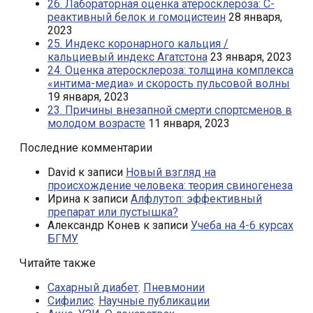
26. Лабораторная оценка атеросклероза: С-
реактивный белок и гомоцистеин
28 января,
2023
25. Индекс коронарного кальция /
кальциевый индекс Агатстона
23 января, 2023
24. Оценка атеросклероза: толщина комплекса
«интима-медиа» и скорость пульсовой волны
19 января, 2023
23. Причины внезапной смерти спортсменов в
молодом возрасте
11 января, 2023
Последние комментарии
David
к записи
Новый взгляд на
происхождение человека: теория свиногенеза
Ирина
к записи
Алфлутоп: эффективный
препарат или пустышка?
Александр Конев
к записи
Учеба на 4-6 курсах
БГМУ
Читайте также
Сахарный диабет
.
Пневмонии
Сифилис
.
Научные публикации