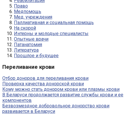
Реабилитация
Право
Медпомощь
Мед. учреждения
Паллиативная и социальная помощь
На скорой
Интерны и молодые специалисты
Опытные врачи
Патанатомия
Литература
Прошлое и будущее
Переливание крови
Отбор доноров для переливания крови
Проверка качества донорской крови
Кому можно стать донором крови или плазмы крови
В Беларуси продолжается развитие службы крови и ее
компонентов
Безвозмездное добровольное донорство крови
развивается в Беларуси