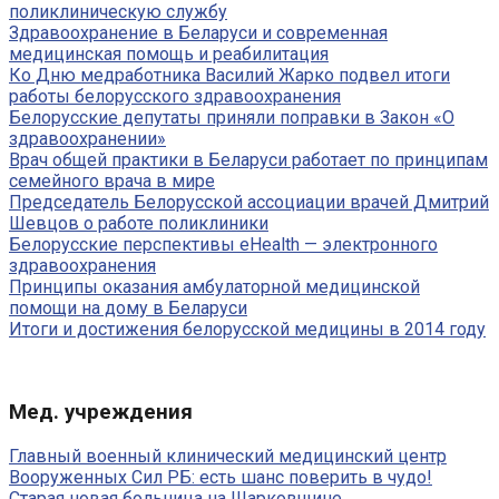
поликлиническую службу
Здравоохранение в Беларуси и современная
медицинская помощь и реабилитация
Ко Дню медработника Василий Жарко подвел итоги
работы белорусского здравоохранения
Белорусские депутаты приняли поправки в Закон «О
здравоохранении»
Врач общей практики в Беларуси работает по принципам
семейного врача в мире
Председатель Белорусской ассоциации врачей Дмитрий
Шевцов о работе поликлиники
Белорусские перспективы eHealth — электронного
здравоохранения
Принципы оказания амбулаторной медицинской
помощи на дому в Беларуси
Итоги и достижения белорусской медицины в 2014 году
Мед. учреждения
Главный военный клинический медицинский центр
Вооруженных Сил РБ: есть шанс поверить в чудо!
Старая новая больница на Шарковщине