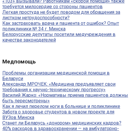
«103» вызывали? Работникам «скорой помощи» также
требуется милосердие со стороны пациентов
Легкая простуда не будет поводом для обращения за
листком нетрудоспособности?
Как застраховать врача и пациента от ошибок? Опыт
поликлиники № 34 г. Минска
Белорусские депутаты посетили медучреждения в
качестве законодателей
Медпомощь
Проблемы организации медицинской помощи в
Беларуси
Александр МРОЧЕК: «Медицина предъявляет свои
требования к научно-техническому прогрессу»
Василий Жарко: «Нормативы приема пациентов должны
быть пересмотрены»
Как я лечил перелом ноги в больнице и поликлинике
Забота о здоровье студентов в новом проекте для
ВУЗов Минска
Станет ли Беларусь «донором» медицинских кадров?
40% расходов в здравоохранении — на амбулаторно-