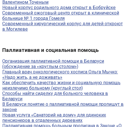
Валентином Точеным
Новый корпус родильного дома открыт в Бобруйске
Современный ожоговый центр открыт в клинической
больнице № 1 города Гомеля
Современный хирургический корпус для детей откроют
в Могилеве
Паллиативная и социальная помощь
Организация паллиативной помощи в Беларуси
(обсуждение за «круглым столом»)
Главный врач онкологического хосписа Ольга Мычко:
«Надо жить, а не доживать»
Как обеспечить качество жизни и социальную помощь
неизлечимо больному (круглый стол)
Способы найти сиделку для больного человека в
Беларуси
В Беларуси понятие о паллиативной помощи пропишут в
законе
Новая услуга «Санаторий на дому» для одиноких
пенсионеров в отдаленных деревнях
Паллиативная помощь больным прописана в Законе «О