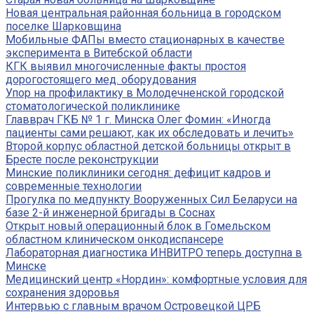
Новая центральная районная больница в городском
поселке Шарковщина
Мобильные ФАПы вместо стационарных в качестве
эксперимента в Витебской области
КГК выявил многочисленные факты простоя
дорогостоящего мед. оборудования
Упор на профилактику в Молодечненской городской
стоматологической поликлинике
Главврач ГКБ № 1 г. Минска Олег Фомин: «Иногда
пациенты сами решают, как их обследовать и лечить»
Второй корпус областной детской больницы открыт в
Бресте после реконструкции
Минские поликлиники сегодня: дефицит кадров и
современные технологии
Прогулка по медпункту Вооруженных Сил Беларуси на
базе 2-й инженерной бригады в Соснах
Открыт новый операционный блок в Гомельском
областном клиническом онкодиспансере
Лабораторная диагностика ИНВИТРО теперь доступна в
Минске
Медицинский центр «Нордин»: комфортные условия для
сохранения здоровья
Интервью с главным врачом Островецкой ЦРБ