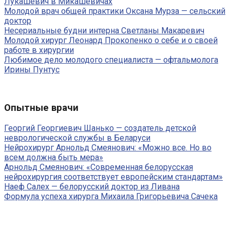
Лукашевич в Микашевичах
Молодой врач общей практики Оксана Мурза — сельский
доктор
Несериальные будни интерна Светланы Макаревич
Молодой хирург Леонард Прокопенко о себе и о своей
работе в хирургии
Любимое дело молодого специалиста — офтальмолога
Ирины Пунтус
Опытные врачи
Георгий Георгиевич Шанько — создатель детской
неврологической службы в Беларуси
Нейрохирург Арнольд Смеянович: «Можно все. Но во
всем должна быть мера»
Арнольд Смеянович: «Современная белорусская
нейрохирургия соответствует европейским стандартам»
Наеф Салех — белорусский доктор из Ливана
Формула успеха хирурга Михаила Григорьевича Сачека